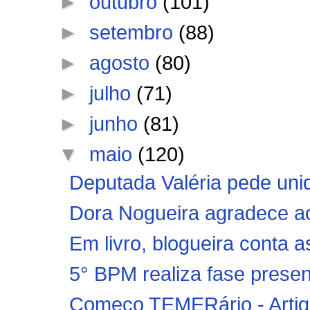
►
outubro
(101)
►
setembro
(88)
►
agosto
(80)
►
julho
(71)
►
junho
(81)
▼
maio
(120)
Deputada Valéria pede uni
Dora Nogueira agradece ao 
Em livro, blogueira conta a
5° BPM realiza fase presen
Começo TEMERário - Artig