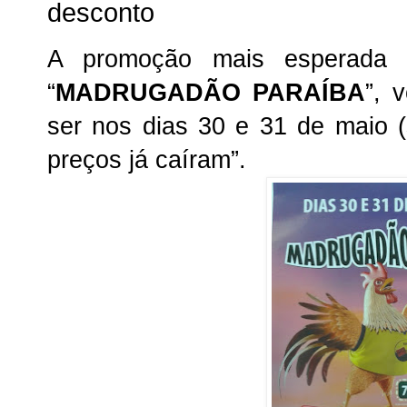
desconto
A promoção mais esperada 
“
MADRUGADÃO PARAÍBA
”, 
ser nos dias 30 e 31 de maio (s
preços
já
ca
í
ram”.