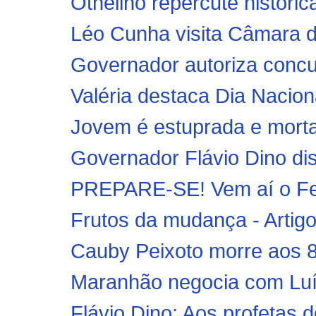
Othelino repercute histórica
Léo Cunha visita Câmara d
Governador autoriza concurs
Valéria destaca Dia Naciona
Jovem é estuprada e morta 
Governador Flávio Dino di
PREPARE-SE! Vem aí o Fest
Frutos da mudança - Artigo
Cauby Peixoto morre aos 
Maranhão negocia com Luís 
Flávio Dino: Aos profetas d