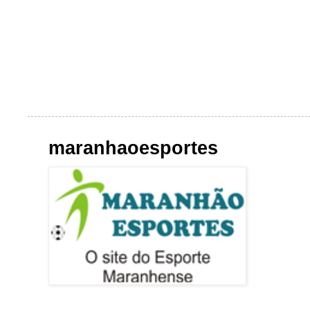
maranhaoesportes