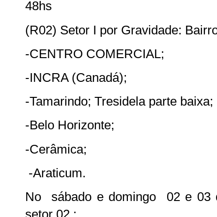
48hs
(R02) Setor I por Gravidade: Bairr
-CENTRO COMERCIAL;
-INCRA (Canadá);
-Tamarindo; Tresidela parte baixa;
-Belo Horizonte;
-Cerâmica;
-Araticum.
No sábado e domingo 02 e 03 d
setor 02 :