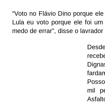
“Voto no Flávio Dino porque el
Lula eu voto porque ele foi u
medo de errar”, disse o lavrador
Desd
receb
Dign
farda
Posso
mil p
Asfal