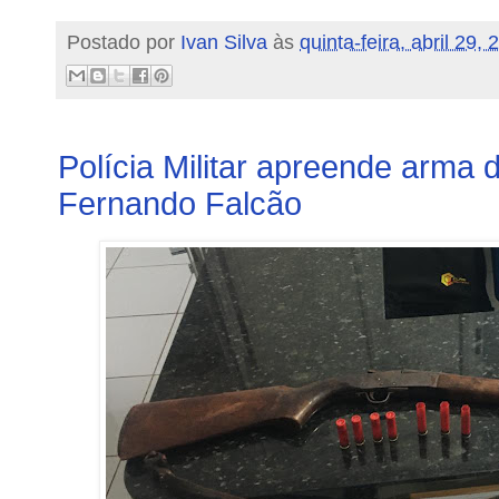
Postado por
Ivan Silva
às
quinta-feira, abril 29,
Polícia Militar apreende arma 
Fernando Falcão