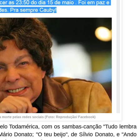
 morte pelas redes sociais (Foto: Reprodução/ Facebook)
selo Todamérica, com os sambas-canção "Tudo lembra
Mário Donato; "O teu beijo", de Sílvio Donato, e "Ando