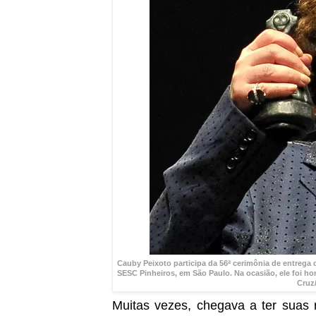
Cauby Peixoto participa da 56ª cerimônia de entrega
SESC Pinheiros, em São Paulo. Na ocasião, ele foi h
Cruz
Muitas vezes, chegava a ter suas