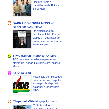
Declara Apoio a
candidatura de Fufuca
ao Senado
BARRA DO CORDA NEWS - O
BLOG DO IVAN SILVA
Da articulação ao
resultado: Hildo Rocha
viabiliza modernização
da iluminação pública em
30 municípios
Sílvio Ramon - Repórter OnLine
TCE concede cautelar suspendendo
efeitos de Pregão Eletrônico em Pindaré-
Mirim
Kelly do Blog
Veja a lista completa dos
nomes que vão disputar
as vagas de deputado
estadual e federal pelo
MDB
ChapadinhaSite.blogspot.com.br
CHAPADINHA |
Prefeitura Intensifica