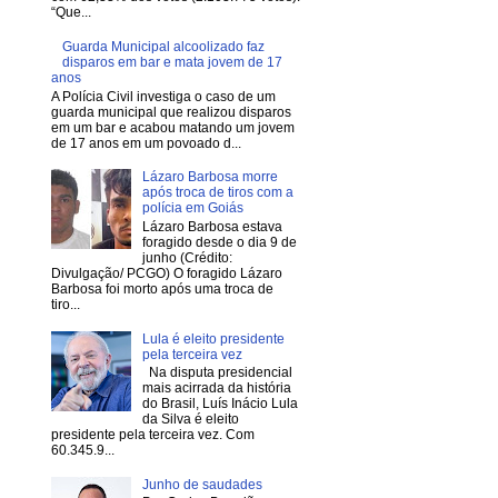
“Que...
Guarda Municipal alcoolizado faz
disparos em bar e mata jovem de 17
anos
A Polícia Civil investiga o caso de um
guarda municipal que realizou disparos
em um bar e acabou matando um jovem
de 17 anos em um povoado d...
Lázaro Barbosa morre
após troca de tiros com a
polícia em Goiás
Lázaro Barbosa estava
foragido desde o dia 9 de
junho (Crédito:
Divulgação/ PCGO) O foragido Lázaro
Barbosa foi morto após uma troca de
tiro...
Lula é eleito presidente
pela terceira vez
Na disputa presidencial
mais acirrada da história
do Brasil, Luís Inácio Lula
da Silva é eleito
presidente pela terceira vez. Com
60.345.9...
Junho de saudades