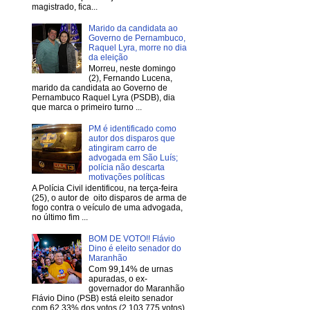
magistrado, fica...
Marido da candidata ao
Governo de Pernambuco,
Raquel Lyra, morre no dia
da eleição
Morreu, neste domingo
(2), Fernando Lucena,
marido da candidata ao Governo de
Pernambuco Raquel Lyra (PSDB), dia
que marca o primeiro turno ...
PM é identificado como
autor dos disparos que
atingiram carro de
advogada em São Luís;
polícia não descarta
motivações políticas
A Polícia Civil identificou, na terça-feira
(25), o autor de oito disparos de arma de
fogo contra o veículo de uma advogada,
no último fim ...
BOM DE VOTO!! Flávio
Dino é eleito senador do
Maranhão
Com 99,14% de urnas
apuradas, o ex-
governador do Maranhão
Flávio Dino (PSB) está eleito senador
com 62,33% dos votos (2.103.775 votos).