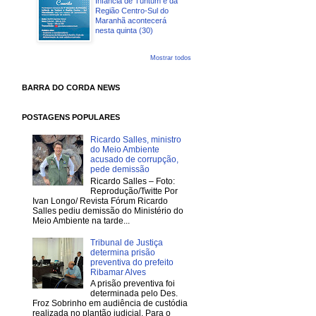
Infância de Tuntum e da
Região Centro-Sul do
Maranhã acontecerá
nesta quinta (30)
Mostrar todos
BARRA DO CORDA NEWS
POSTAGENS POPULARES
Ricardo Salles, ministro
do Meio Ambiente
acusado de corrupção,
pede demissão
Ricardo Salles – Foto:
Reprodução/Twitte Por
Ivan Longo/ Revista Fórum Ricardo
Salles pediu demissão do Ministério do
Meio Ambiente na tarde...
Tribunal de Justiça
determina prisão
preventiva do prefeito
Ribamar Alves
A prisão preventiva foi
determinada pelo Des.
Froz Sobrinho em audiência de custódia
realizada no plantão judicial. Para o