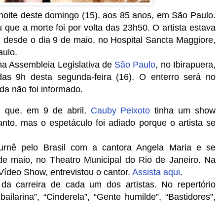
oite deste domingo (15), aos 85 anos, em São Paulo.
u que a morte foi por volta das 23h50. O artista estava
 desde o dia 9 de maio, no Hospital Sancta Maggiore,
aulo.
na Assembleia Legislativa de
São Paulo
, no Ibirapuera,
das 9h desta segunda-feira (16). O enterro será no
da não foi informado.
m que, em 9 de abril,
Cauby Peixoto
tinha um show
nto, mas o espetáculo foi adiado porque o artista se
urnê pelo Brasil com a cantora Angela Maria e se
de maio, no Theatro Municipal do Rio de Janeiro. Na
 Vídeo Show, entrevistou o cantor.
Assista aqui
.
a carreira de cada um dos artistas. No repertório
larina”, “Cinderela”, “Gente humilde”, “Bastidores”,