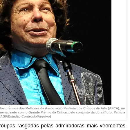
 dos prêmios dos Melhores da Associação Paulista dos Críticos de Arte (APCA), no
omenageado com o Grande Prêmio da Crítica, pelo conjunto da obra (Foto: Patrícia
/AGP/Estadão Conteúdo/Arquivo)
 roupas rasgadas pelas admiradoras mais veementes.