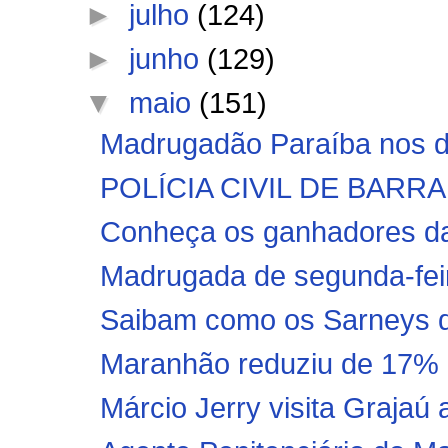
►
julho
(124)
►
junho
(129)
▼
maio
(151)
Madrugadão Paraíba nos di
POLÍCIA CIVIL DE BARR
Conheça os ganhadores da 
Madrugada de segunda-feir
Saibam como os Sarneys d
Maranhão reduziu de 17% p
Márcio Jerry visita Grajaú 