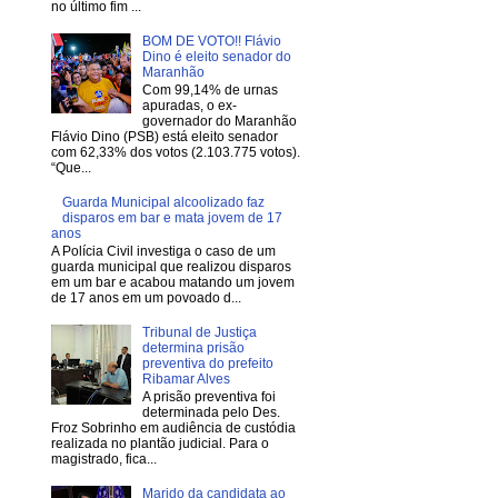
no último fim ...
BOM DE VOTO!! Flávio
Dino é eleito senador do
Maranhão
Com 99,14% de urnas
apuradas, o ex-
governador do Maranhão
Flávio Dino (PSB) está eleito senador
com 62,33% dos votos (2.103.775 votos).
“Que...
Guarda Municipal alcoolizado faz
disparos em bar e mata jovem de 17
anos
A Polícia Civil investiga o caso de um
guarda municipal que realizou disparos
em um bar e acabou matando um jovem
de 17 anos em um povoado d...
Tribunal de Justiça
determina prisão
preventiva do prefeito
Ribamar Alves
A prisão preventiva foi
determinada pelo Des.
Froz Sobrinho em audiência de custódia
realizada no plantão judicial. Para o
magistrado, fica...
Marido da candidata ao