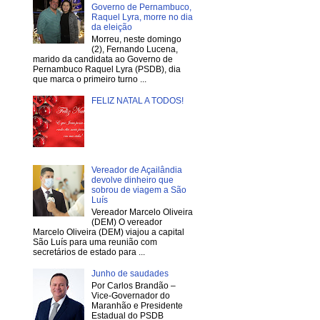
Governo de Pernambuco,
Raquel Lyra, morre no dia
da eleição
Morreu, neste domingo
(2), Fernando Lucena,
marido da candidata ao Governo de
Pernambuco Raquel Lyra (PSDB), dia
que marca o primeiro turno ...
FELIZ NATAL A TODOS!
Vereador de Açailândia
devolve dinheiro que
sobrou de viagem a São
Luís
Vereador Marcelo Oliveira
(DEM) O vereador
Marcelo Oliveira (DEM) viajou a capital
São Luís para uma reunião com
secretários de estado para ...
Junho de saudades
Por Carlos Brandão –
Vice-Governador do
Maranhão e Presidente
Estadual do PSDB