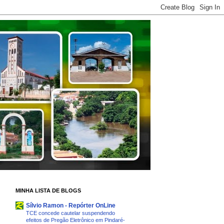
MINHA LISTA DE BLOGS
Sílvio Ramon - Repórter OnLine
TCE concede cautelar suspendendo
efeitos de Pregão Eletrônico em Pindaré-