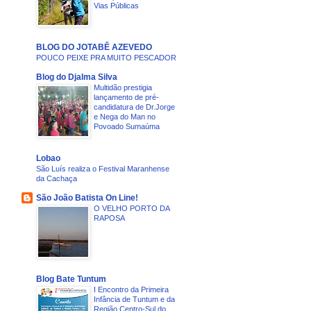
Vias Públicas
BLOG DO JOTABÊ AZEVEDO
POUCO PEIXE PRA MUITO PESCADOR
Blog do Djalma Silva
Multidão prestigia
lançamento de pré-
candidatura de Dr.Jorge
e Nega do Man no
Povoado Sumaúma
Lobao
São Luís realiza o Festival Maranhense
da Cachaça
São João Batista On Line!
O VELHO PORTO DA
RAPOSA
Blog Bate Tuntum
I Encontro da Primeira
Infância de Tuntum e da
Região Centro-Sul do