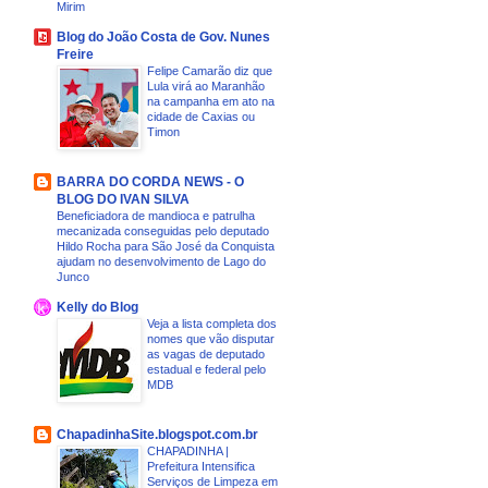
Mirim
Blog do João Costa de Gov. Nunes
Freire
Felipe Camarão diz que
Lula virá ao Maranhão
na campanha em ato na
cidade de Caxias ou
Timon
BARRA DO CORDA NEWS - O
BLOG DO IVAN SILVA
Beneficiadora de mandioca e patrulha
mecanizada conseguidas pelo deputado
Hildo Rocha para São José da Conquista
ajudam no desenvolvimento de Lago do
Junco
Kelly do Blog
Veja a lista completa dos
nomes que vão disputar
as vagas de deputado
estadual e federal pelo
MDB
ChapadinhaSite.blogspot.com.br
CHAPADINHA |
Prefeitura Intensifica
Serviços de Limpeza em