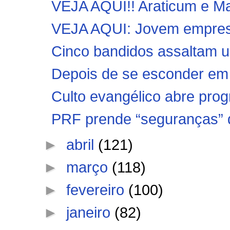
VEJA AQUI!! Araticum e Matr
VEJA AQUI: Jovem empresár
Cinco bandidos assaltam um
Depois de se esconder em 
Culto evangélico abre prog
PRF prende “seguranças” q
►
abril
(121)
►
março
(118)
►
fevereiro
(100)
►
janeiro
(82)