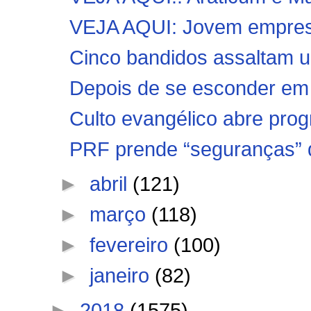
VEJA AQUI: Jovem empresár
Cinco bandidos assaltam um
Depois de se esconder em 
Culto evangélico abre prog
PRF prende “seguranças” q
►
abril
(121)
►
março
(118)
►
fevereiro
(100)
►
janeiro
(82)
►
2018
(1575)