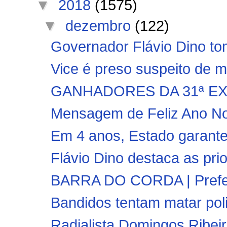
▼
2018
(1575)
▼
dezembro
(122)
Governador Flávio Dino tom
Vice é preso suspeito de ma
GANHADORES DA 31ª E
Mensagem de Feliz Ano Nov
Em 4 anos, Estado garante d
Flávio Dino destaca as pri
BARRA DO CORDA | Prefeit
Bandidos tentam matar polici
Radialista Domingos Ribeiro