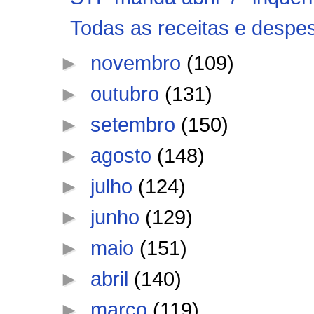
Todas as receitas e despe
►
novembro
(109)
►
outubro
(131)
►
setembro
(150)
►
agosto
(148)
►
julho
(124)
►
junho
(129)
►
maio
(151)
►
abril
(140)
►
março
(119)