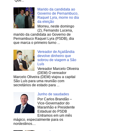
“Que...
Marido da candidata ao
Governo de Pernambuco,
Raquel Lyra, morre no dia
da eleição
Morreu, neste domingo
(2), Fernando Lucena,
marido da candidata ao Governo de
Pernambuco Raquel Lyra (PSDB), dia
que marca o primeiro turno ...
Vereador de Açailândia
devolve dinheiro que
sobrou de viagem a São
Luís
Vereador Marcelo Oliveira
(DEM) O vereador
Marcelo Oliveira (DEM) viajou a capital
São Luís para uma reunião com
secretários de estado para ...
Junho de saudades
Por Carlos Brandão –
Vice-Governador do
Maranhão e Presidente
Estadual do PSDB
Entramos em um mês
mágico, especialmente para os
nordestinos....