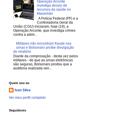
Operação Arconte
investiga desvio de
recursos da saúde no
Maranhão
A Polícia Federal (PF) e a
Controladoria Geral da
União (CGU) iniciaram, hoje (19), a
Operação Arconte, que investiga crimes
contra a admi...
Militares não encontram fraude nas
urnas e Bolsonaro proíbe divulgação
de relatório
Diante da comprovação - desta vez pelos
militares - de que as urnas eletrônicas
são seguras, Bolsonaro proibiu que a
auditoria realizada ven...
Quem sou eu
Ivan Silva
Ver meu perfil completo
Seguidores