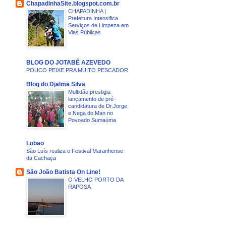
ChapadinhaSite.blogspot.com.br
CHAPADINHA |
Prefeitura Intensifica
Serviços de Limpeza em
Vias Públicas
BLOG DO JOTABÊ AZEVEDO
POUCO PEIXE PRA MUITO PESCADOR
Blog do Djalma Silva
Multidão prestigia
lançamento de pré-
candidatura de Dr.Jorge
e Nega do Man no
Povoado Sumaúma
Lobao
São Luís realiza o Festival Maranhense
da Cachaça
São João Batista On Line!
O VELHO PORTO DA
RAPOSA