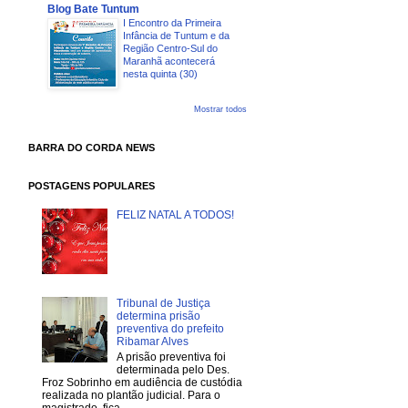
Blog Bate Tuntum
I Encontro da Primeira
Infância de Tuntum e da
Região Centro-Sul do
Maranhã acontecerá
nesta quinta (30)
Mostrar todos
BARRA DO CORDA NEWS
POSTAGENS POPULARES
FELIZ NATAL A TODOS!
Tribunal de Justiça
determina prisão
preventiva do prefeito
Ribamar Alves
A prisão preventiva foi
determinada pelo Des.
Froz Sobrinho em audiência de custódia
realizada no plantão judicial. Para o
magistrado, fica...