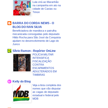
Lula virá ao Maranhão
na campanha em ato na
cidade de Caxias ou
Timon
BARRA DO CORDA NEWS - O
BLOG DO IVAN SILVA
Beneficiadora de mandioca e patrulha
mecanizada conseguidas pelo deputado
Hildo Rocha para São José da Conquista
ajudam no desenvolvimento de Lago do
Junco
Sílvio Ramon - Repórter OnLine
POLÍCIA MILITAR
INTENSIFICA
FISCALIZAÇÃO
CONTRA
ESCAPAMENTOS
ADULTERADOS EM
TIMBIRAS
Kelly do Blog
Veja a lista completa dos
nomes que vão disputar
as vagas de deputado
estadual e federal pelo
MDB