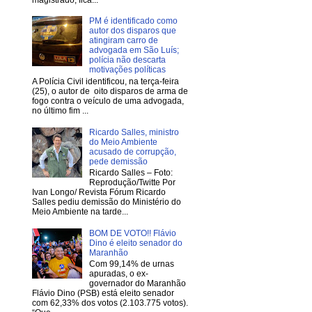
PM é identificado como
autor dos disparos que
atingiram carro de
advogada em São Luís;
polícia não descarta
motivações políticas
A Polícia Civil identificou, na terça-feira
(25), o autor de oito disparos de arma de
fogo contra o veículo de uma advogada,
no último fim ...
Ricardo Salles, ministro
do Meio Ambiente
acusado de corrupção,
pede demissão
Ricardo Salles – Foto:
Reprodução/Twitte Por
Ivan Longo/ Revista Fórum Ricardo
Salles pediu demissão do Ministério do
Meio Ambiente na tarde...
BOM DE VOTO!! Flávio
Dino é eleito senador do
Maranhão
Com 99,14% de urnas
apuradas, o ex-
governador do Maranhão
Flávio Dino (PSB) está eleito senador
com 62,33% dos votos (2.103.775 votos).