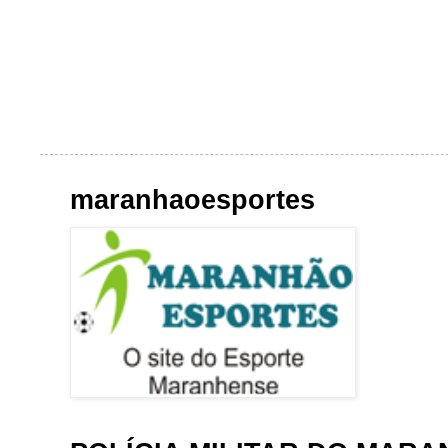
maranhaoesportes