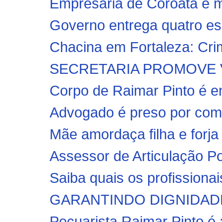
Empresária de Coroatá e m
Governo entrega quatro esc
Chacina em Fortaleza: Crim
SECRETARIA PROMOVE V
Corpo de Raimar Pinto é e
Advogado é preso por coma
Mãe amordaça filha e forja
Assessor de Articulação Polí
Saiba quais os profissionai
GARANTINDO DIGNIDADE!! P
Pecuarista Raimar Pinto é 