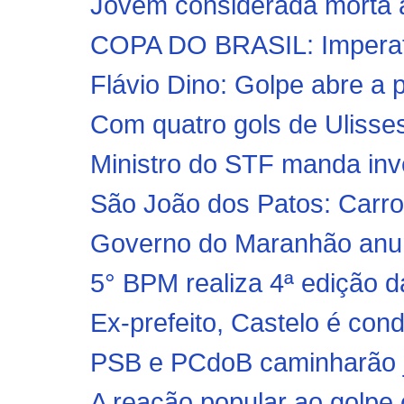
Jovem considerada morta ap
COPA DO BRASIL: Imperatr
Flávio Dino: Golpe abre a p
Com quatro gols de Ulisses 
Ministro do STF manda inves
São João dos Patos: Carro
Governo do Maranhão anun
5° BPM realiza 4ª ediçã
Ex-prefeito, Castelo é con
PSB e PCdoB caminharão j
A reação popular ao golpe