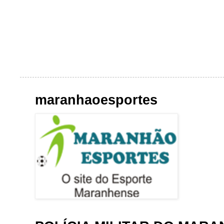
maranhaoesportes