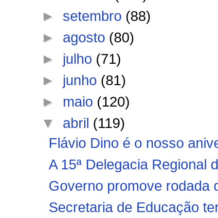
►
setembro
(88)
►
agosto
(80)
►
julho
(71)
►
junho
(81)
►
maio
(120)
▼
abril
(119)
Flávio Dino é o nosso anive
A 15ª Delegacia Regional d
Governo promove rodada d
Secretaria de Educação te