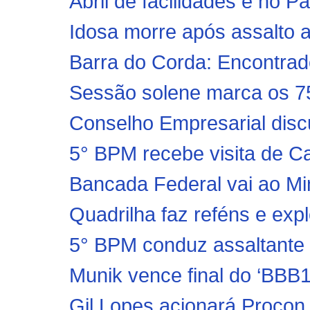
Abril de facilidades é no P
Idosa morre após assalto a
Barra do Corda: Encontrad
Sessão solene marca os 75
Conselho Empresarial disc
5° BPM recebe visita de Cap
Bancada Federal vai ao Min
Quadrilha faz reféns e exp
5° BPM conduz assaltante 
Munik vence final do ‘BBB1
Gil Lopes acionará Procon 