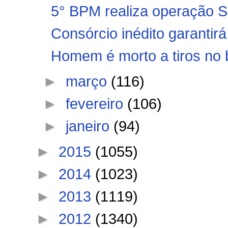
5° BPM realiza operaçã
Consórcio inédito garantirá 
Homem é morto a tiros no b
►
março
(116)
►
fevereiro
(106)
►
janeiro
(94)
►
2015
(1055)
►
2014
(1023)
►
2013
(1119)
►
2012
(1340)