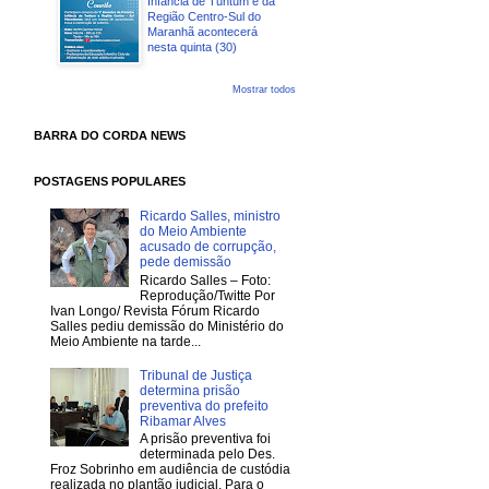
Infância de Tuntum e da
Região Centro-Sul do
Maranhã acontecerá
nesta quinta (30)
Mostrar todos
BARRA DO CORDA NEWS
POSTAGENS POPULARES
Ricardo Salles, ministro
do Meio Ambiente
acusado de corrupção,
pede demissão
Ricardo Salles – Foto:
Reprodução/Twitte Por
Ivan Longo/ Revista Fórum Ricardo
Salles pediu demissão do Ministério do
Meio Ambiente na tarde...
Tribunal de Justiça
determina prisão
preventiva do prefeito
Ribamar Alves
A prisão preventiva foi
determinada pelo Des.
Froz Sobrinho em audiência de custódia
realizada no plantão judicial. Para o