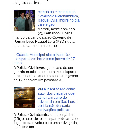
magistrado, fica...
Marido da candidata ao
Governo de Pernambuco,
Raquel Lyra, morre no dia
da eleição
Morreu, neste domingo
(2), Fernando Lucena,
marido da candidata ao Governo de
Pernambuco Raquel Lyra (PSDB), dia
que marca o primeiro turno ...
Guarda Municipal alcoolizado faz
disparos em bar e mata jovem de 17
anos
A Polícia Civil investiga o caso de um
guarda municipal que realizou disparos
em um bar e acabou matando um jovem
de 17 anos em um povoado d...
PM é identificado como
autor dos disparos que
atingiram carro de
advogada em São Luís;
polícia não descarta
motivações políticas
A Polícia Civil identificou, na terça-feira
(25), o autor de oito disparos de arma de
fogo contra o veículo de uma advogada,
no último fim ...