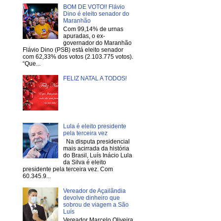
BOM DE VOTO!! Flávio
Dino é eleito senador do
Maranhão
Com 99,14% de urnas
apuradas, o ex-
governador do Maranhão
Flávio Dino (PSB) está eleito senador
com 62,33% dos votos (2.103.775 votos).
“Que...
FELIZ NATAL A TODOS!
Lula é eleito presidente
pela terceira vez
Na disputa presidencial
mais acirrada da história
do Brasil, Luís Inácio Lula
da Silva é eleito
presidente pela terceira vez. Com
60.345.9...
Vereador de Açailândia
devolve dinheiro que
sobrou de viagem a São
Luís
Vereador Marcelo Oliveira