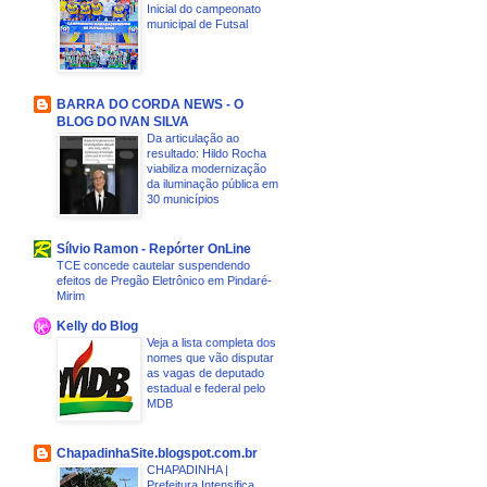
Inicial do campeonato
municipal de Futsal
BARRA DO CORDA NEWS - O
BLOG DO IVAN SILVA
Da articulação ao
resultado: Hildo Rocha
viabiliza modernização
da iluminação pública em
30 municípios
Sílvio Ramon - Repórter OnLine
TCE concede cautelar suspendendo
efeitos de Pregão Eletrônico em Pindaré-
Mirim
Kelly do Blog
Veja a lista completa dos
nomes que vão disputar
as vagas de deputado
estadual e federal pelo
MDB
ChapadinhaSite.blogspot.com.br
CHAPADINHA |
Prefeitura Intensifica