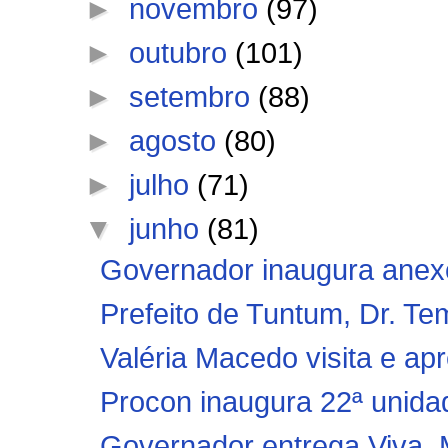
►
novembro
(97)
►
outubro
(101)
►
setembro
(88)
►
agosto
(80)
►
julho
(71)
▼
junho
(81)
Governador inaugura anexo
Prefeito de Tuntum, Dr. Tem
Valéria Macedo visita e apr
Procon inaugura 22ª unidade
Governador entrega Viva, M