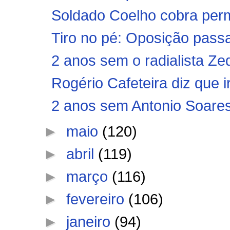
Soldado Coelho cobra perm
Tiro no pé: Oposição pa
2 anos sem o radialista Z
Rogério Cafeteira diz que ir
2 anos sem Antonio Soare
►
maio
(120)
►
abril
(119)
►
março
(116)
►
fevereiro
(106)
►
janeiro
(94)