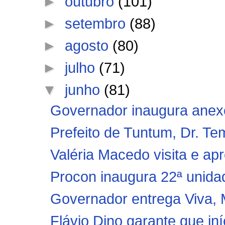
►
outubro
(101)
►
setembro
(88)
►
agosto
(80)
►
julho
(71)
▼
junho
(81)
Governador inaugura anexo
Prefeito de Tuntum, Dr. Tem
Valéria Macedo visita e apr
Procon inaugura 22ª unidade
Governador entrega Viva, M
Flávio Dino garante que in