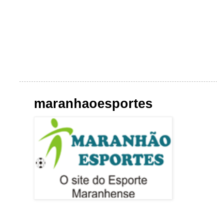
maranhaoesportes