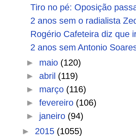
Tiro no pé: Oposição pa
2 anos sem o radialista Z
Rogério Cafeteira diz que ir
2 anos sem Antonio Soare
►
maio
(120)
►
abril
(119)
►
março
(116)
►
fevereiro
(106)
►
janeiro
(94)
►
2015
(1055)