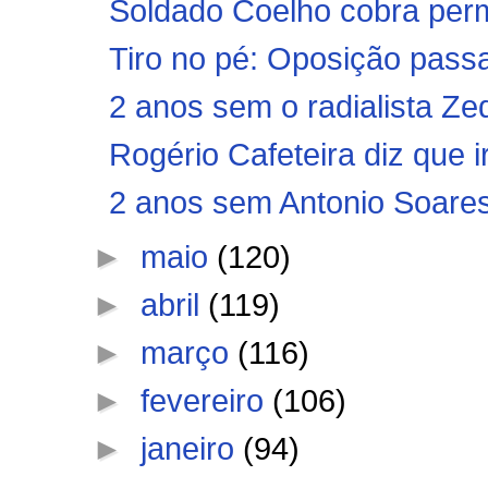
Soldado Coelho cobra perm
Tiro no pé: Oposição pa
2 anos sem o radialista Z
Rogério Cafeteira diz que ir
2 anos sem Antonio Soare
►
maio
(120)
►
abril
(119)
►
março
(116)
►
fevereiro
(106)
►
janeiro
(94)