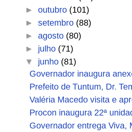
►
outubro
(101)
►
setembro
(88)
►
agosto
(80)
►
julho
(71)
▼
junho
(81)
Governador inaugura anexo
Prefeito de Tuntum, Dr. Tem
Valéria Macedo visita e apr
Procon inaugura 22ª unidade
Governador entrega Viva, M