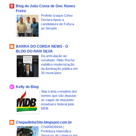
Blog do João Costa de Gov. Nunes
Freire
Prefeito Izaque Cirino
Declara Apoio a
candidatura de Fufuca
ao Senado
BARRA DO CORDA NEWS - O
BLOG DO IVAN SILVA
Da articulação ao
resultado: Hildo Rocha
viabiliza modernização
da iluminação pública em
30 municípios
Kelly do Blog
Veja a lista completa dos
nomes que vão disputar
as vagas de deputado
estadual e federal pelo
MDB
ChapadinhaSite.blogspot.com.br
CHAPADINHA |
Prefeitura Intensifica
Serviços de Limpeza em