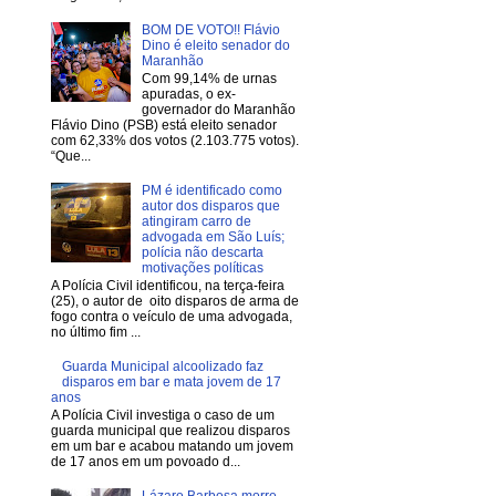
BOM DE VOTO!! Flávio
Dino é eleito senador do
Maranhão
Com 99,14% de urnas
apuradas, o ex-
governador do Maranhão
Flávio Dino (PSB) está eleito senador
com 62,33% dos votos (2.103.775 votos).
“Que...
PM é identificado como
autor dos disparos que
atingiram carro de
advogada em São Luís;
polícia não descarta
motivações políticas
A Polícia Civil identificou, na terça-feira
(25), o autor de oito disparos de arma de
fogo contra o veículo de uma advogada,
no último fim ...
Guarda Municipal alcoolizado faz
disparos em bar e mata jovem de 17
anos
A Polícia Civil investiga o caso de um
guarda municipal que realizou disparos
em um bar e acabou matando um jovem
de 17 anos em um povoado d...