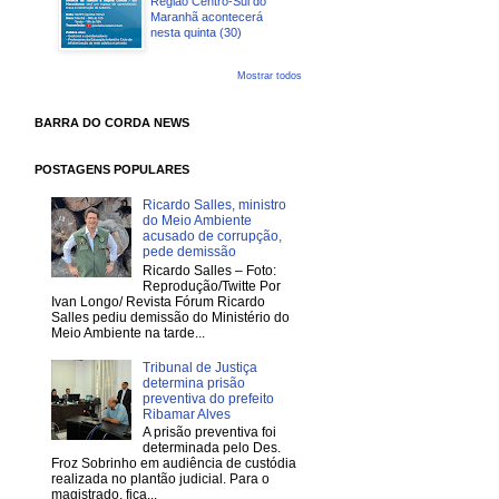
Região Centro-Sul do
Maranhã acontecerá
nesta quinta (30)
Mostrar todos
BARRA DO CORDA NEWS
POSTAGENS POPULARES
Ricardo Salles, ministro
do Meio Ambiente
acusado de corrupção,
pede demissão
Ricardo Salles – Foto:
Reprodução/Twitte Por
Ivan Longo/ Revista Fórum Ricardo
Salles pediu demissão do Ministério do
Meio Ambiente na tarde...
Tribunal de Justiça
determina prisão
preventiva do prefeito
Ribamar Alves
A prisão preventiva foi
determinada pelo Des.
Froz Sobrinho em audiência de custódia
realizada no plantão judicial. Para o
magistrado, fica...