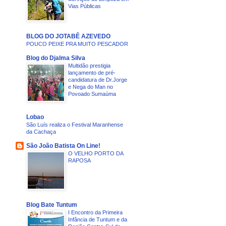
Vias Públicas
BLOG DO JOTABÊ AZEVEDO
POUCO PEIXE PRA MUITO PESCADOR
Blog do Djalma Silva
Multidão prestigia
lançamento de pré-
candidatura de Dr.Jorge
e Nega do Man no
Povoado Sumaúma
Lobao
São Luís realiza o Festival Maranhense
da Cachaça
São João Batista On Line!
O VELHO PORTO DA
RAPOSA
Blog Bate Tuntum
I Encontro da Primeira
Infância de Tuntum e da