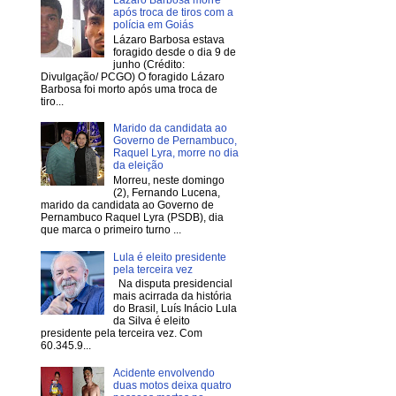
Lázaro Barbosa morre
após troca de tiros com a
polícia em Goiás
Lázaro Barbosa estava
foragido desde o dia 9 de
junho (Crédito:
Divulgação/ PCGO) O foragido Lázaro
Barbosa foi morto após uma troca de
tiro...
Marido da candidata ao
Governo de Pernambuco,
Raquel Lyra, morre no dia
da eleição
Morreu, neste domingo
(2), Fernando Lucena,
marido da candidata ao Governo de
Pernambuco Raquel Lyra (PSDB), dia
que marca o primeiro turno ...
Lula é eleito presidente
pela terceira vez
Na disputa presidencial
mais acirrada da história
do Brasil, Luís Inácio Lula
da Silva é eleito
presidente pela terceira vez. Com
60.345.9...
Acidente envolvendo
duas motos deixa quatro