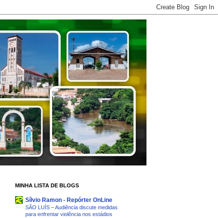
MINHA LISTA DE BLOGS
Sílvio Ramon - Repórter OnLine
SÃO LUÍS – Audiência discute medidas
para enfrentar violência nos estádios