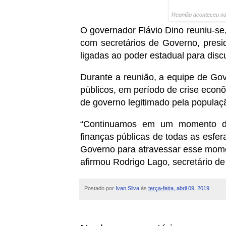
Reunião aconteceu na 
O governador Flávio Dino reuniu-se,
com secretários de Governo, presi
ligadas ao poder estadual para dis
Durante a reunião, a equipe de Gov
públicos, em período de crise econô
de governo legitimado pela popula
“Continuamos em um momento de
finanças públicas de todas as esfe
Governo para atravessar esse mome
afirmou Rodrigo Lago, secretário d
Postado por
Ivan Silva
às
terça-feira, abril 09, 2019