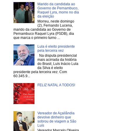
Marido da candidata ao
Governo de Pernambuco,
Raquel Lyra, morre no dia
da eleição
Morreu, neste domingo
(2), Fernando Lucena,
marido da candidata ao Governo de
Pernambuco Raquel Lyra (PSDB), dia
que marca o primeiro turno ...
Lula é eleito presidente
pela terceira vez
Na disputa presidencial
mais acirrada da história
do Brasil, Luís Inácio Lula
da Silva é eleito
presidente pela terceira vez. Com
60.345.9...
FELIZ NATAL A TODOS!
Vereador de Açailândia
devolve dinheiro que
sobrou de viagem a São
Luís
Vereador Marcelo Oliveira