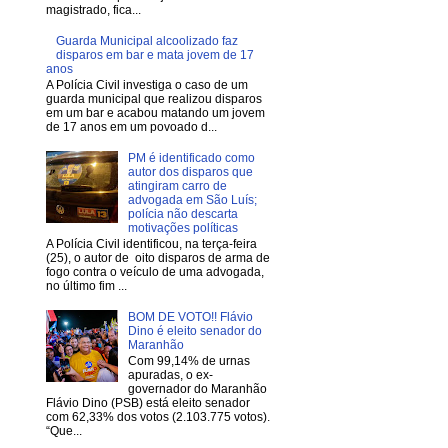
magistrado, fica...
Guarda Municipal alcoolizado faz
disparos em bar e mata jovem de 17
anos
A Polícia Civil investiga o caso de um
guarda municipal que realizou disparos
em um bar e acabou matando um jovem
de 17 anos em um povoado d...
PM é identificado como
autor dos disparos que
atingiram carro de
advogada em São Luís;
polícia não descarta
motivações políticas
A Polícia Civil identificou, na terça-feira
(25), o autor de oito disparos de arma de
fogo contra o veículo de uma advogada,
no último fim ...
BOM DE VOTO!! Flávio
Dino é eleito senador do
Maranhão
Com 99,14% de urnas
apuradas, o ex-
governador do Maranhão
Flávio Dino (PSB) está eleito senador
com 62,33% dos votos (2.103.775 votos).
“Que...