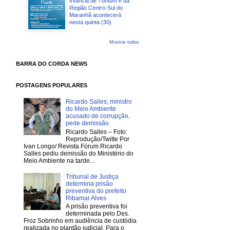
Infância de Tuntum e da
Região Centro-Sul do
Maranhã acontecerá
nesta quinta (30)
Mostrar todos
BARRA DO CORDA NEWS
POSTAGENS POPULARES
Ricardo Salles, ministro
do Meio Ambiente
acusado de corrupção,
pede demissão
Ricardo Salles – Foto:
Reprodução/Twitte Por
Ivan Longo/ Revista Fórum Ricardo
Salles pediu demissão do Ministério do
Meio Ambiente na tarde...
Tribunal de Justiça
determina prisão
preventiva do prefeito
Ribamar Alves
A prisão preventiva foi
determinada pelo Des.
Froz Sobrinho em audiência de custódia
realizada no plantão judicial. Para o