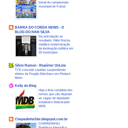
Inicial do campeonato
municipal de Futsal
BARRA DO CORDA NEWS - O
BLOG DO IVAN SILVA
Da articulação ao
resultado: Hildo Rocha
viabiliza modernização
da iluminação pública em
30 municípios
Sílvio Ramon - Repórter OnLine
TCE concede cautelar suspendendo
efeitos de Pregão Eletrônico em Pindaré-
Mirim
Kelly do Blog
Veja a lista completa dos
nomes que vão disputar
as vagas de deputado
estadual e federal pelo
MDB
ChapadinhaSite.blogspot.com.br
CHAPADINHA |
Prefeitura Intensifica