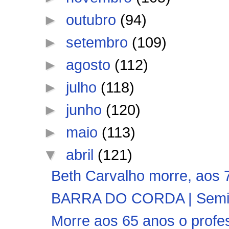
►
outubro
(94)
►
setembro
(109)
►
agosto
(112)
►
julho
(118)
►
junho
(120)
►
maio
(113)
▼
abril
(121)
Beth Carvalho morre, aos 
BARRA DO CORDA | Semifin
Morre aos 65 anos o profe