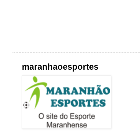
maranhaoesportes