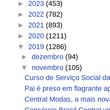
►
2023
(453)
►
2022
(782)
►
2021
(893)
►
2020
(1211)
▼
2019
(1286)
►
dezembro
(94)
▼
novembro
(105)
Curso de Serviço Social d
Pai é preso em flagrante ap
Central Modas, a mais nov
Consórcio Brasil Central vis