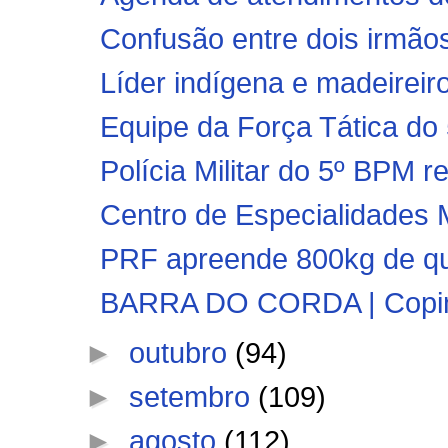
Confusão entre dois irmãos
Líder indígena e madeireir
Equipe da Força Tática do
Polícia Militar do 5º BPM r
Centro de Especialidades M
PRF apreende 800kg de que
BARRA DO CORDA | Copinha
►
outubro
(94)
►
setembro
(109)
►
agosto
(112)