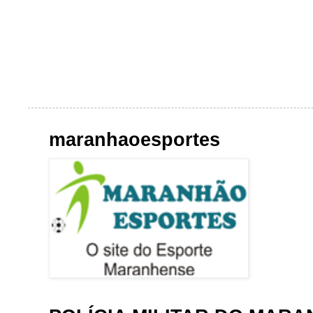
maranhaoesportes