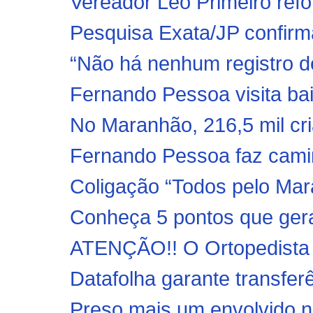
Vereador Leo Primeiro refor
Pesquisa Exata/JP confirma 
“Não há nenhum registro de
Fernando Pessoa visita bai
No Maranhão, 216,5 mil cri
Fernando Pessoa faz cami
Coligação “Todos pelo Mara
Conheça 5 pontos que gera
ATENÇÃO!! O Ortopedista D
Datafolha garante transferê
Preso mais um envolvido n