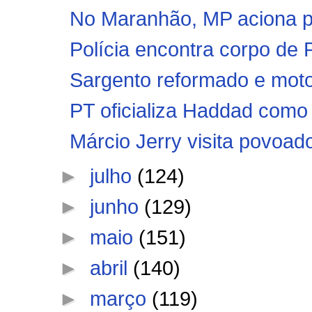
No Maranhão, MP aciona pr
Polícia encontra corpo de
Sargento reformado e moto
PT oficializa Haddad como 
Márcio Jerry visita povoa
►
julho
(124)
►
junho
(129)
►
maio
(151)
►
abril
(140)
►
março
(119)