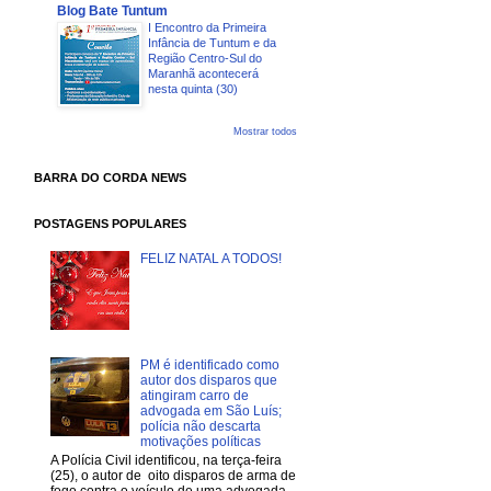
Blog Bate Tuntum
I Encontro da Primeira
Infância de Tuntum e da
Região Centro-Sul do
Maranhã acontecerá
nesta quinta (30)
Mostrar todos
BARRA DO CORDA NEWS
POSTAGENS POPULARES
FELIZ NATAL A TODOS!
PM é identificado como
autor dos disparos que
atingiram carro de
advogada em São Luís;
polícia não descarta
motivações políticas
A Polícia Civil identificou, na terça-feira
(25), o autor de oito disparos de arma de
fogo contra o veículo de uma advogada,