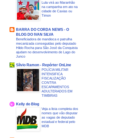
Lula virá ao Maranhão
na campanha em ato na
cidade de Caxias ou
Timon
BARRA DO CORDA NEWS - O
BLOG DO IVAN SILVA
Beneficiadora de mandioca e patrulha
mecanizada conseguidas pelo deputado
Hildo Rocha para São José da Conquista
ajudam no desenvolvimento de Lago do
Junco
Sílvio Ramon - Repórter OnLine
POLÍCIA MILITAR
INTENSIFICA
FISCALIZAÇÃO
CONTRA
ESCAPAMENTOS
ADULTERADOS EM
TIMBIRAS
Kelly do Blog
Veja a lista completa dos
nomes que vão disputar
as vagas de deputado
estadual e federal pelo
MDB