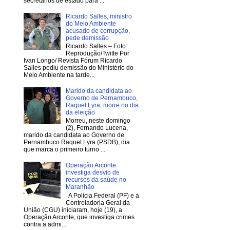
secretários de estado para ...
Ricardo Salles, ministro
do Meio Ambiente
acusado de corrupção,
pede demissão
Ricardo Salles – Foto:
Reprodução/Twitte Por
Ivan Longo/ Revista Fórum Ricardo
Salles pediu demissão do Ministério do
Meio Ambiente na tarde...
Marido da candidata ao
Governo de Pernambuco,
Raquel Lyra, morre no dia
da eleição
Morreu, neste domingo
(2), Fernando Lucena,
marido da candidata ao Governo de
Pernambuco Raquel Lyra (PSDB), dia
que marca o primeiro turno ...
Operação Arconte
investiga desvio de
recursos da saúde no
Maranhão
A Polícia Federal (PF) e a
Controladoria Geral da
União (CGU) iniciaram, hoje (19), a
Operação Arconte, que investiga crimes
contra a admi...