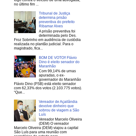
no último fim ...
Tribunal de Justiça
determina prisão
preventiva do prefeito
Ribamar Alves
A prisão preventiva foi
determinada pelo Des.
Froz Sobrinho em audiência de custódia
realizada no plantão judicial. Para o
magistrado, fica...
BOM DE VOTO!! Flávio
Dino é eleito senador do
Maranhão
Com 99,14% de urnas
apuradas, o ex-
governador do Maranhão
Flávio Dino (PSB) está eleito senador
com 62,33% dos votos (2.103.775 votos).
“Que...
Vereador de Açailândia
devolve dinheiro que
sobrou de viagem a São
Luís
Vereador Marcelo Oliveira
(DEM) O vereador
Marcelo Oliveira (DEM) viajou a capital
São Luís para uma reunião com