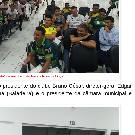
ub-17 e membros da Torcida Fúria da Onça
presidente do clube Bruno César, diretor-geral Edgar
ana (Baladeira) e o presidente da câmara municipal e