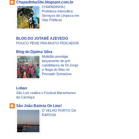
ChapadinhaSite.blogspot.com.br
CHAPADINHA |
Prefeitura Intensifica
Serviços de Limpeza em
Vias Públicas
BLOG DO JOTABÊ AZEVEDO
POUCO PEIXE PRA MUITO PESCADOR
Blog do Djalma Silva
Multidão prestigia
lançamento de pré-
candidatura de Dr.Jorge
e Nega do Man no
Povoado Sumaúma
Lobao
São Luís realiza o Festival Maranhense
da Cachaça
São João Batista On Line!
O VELHO PORTO DA
RAPOSA