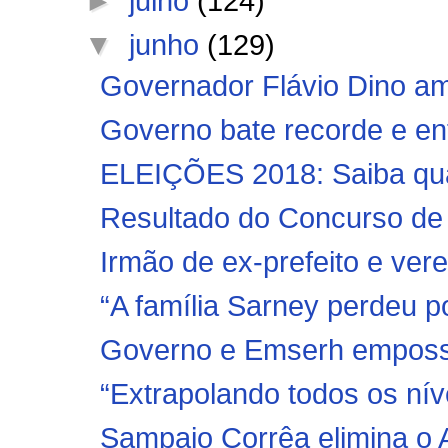
►
julho
(124)
▼
junho
(129)
Governador Flávio Dino am
Governo bate recorde e en
ELEIÇÕES 2018: Saiba quan
Resultado do Concurso de 
Irmão de ex-prefeito e ver
“A família Sarney perdeu po
Governo e Emserh empossa
“Extrapolando todos os nív
Sampaio Corrêa elimina o A