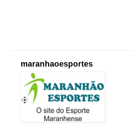
maranhaoesportes