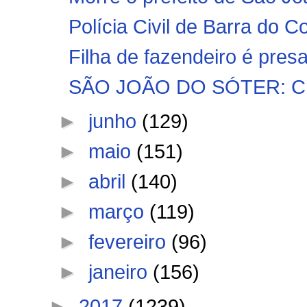
Polícia Civil de Barra do C
Filha de fazendeiro é presa 
SÃO JOÃO DO SÓTER: Crimi
►
junho
(129)
►
maio
(151)
►
abril
(140)
►
março
(119)
►
fevereiro
(96)
►
janeiro
(156)
►
2017
(1239)