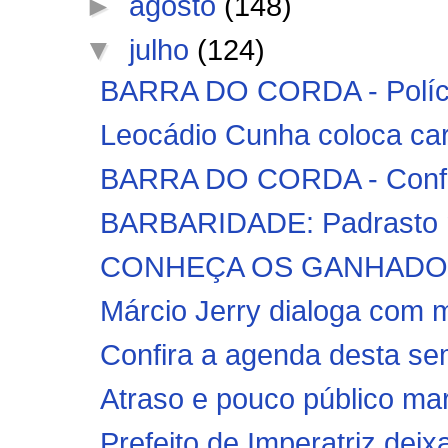
►
agosto
(148)
▼
julho
(124)
BARRA DO CORDA - Polícia
Leocádio Cunha coloca car
BARRA DO CORDA - Confira
BARBARIDADE: Padrasto ma
CONHEÇA OS GANHADORE
Márcio Jerry dialoga com 
Confira a agenda desta se
Atraso e pouco público m
Prefeito de Imperatriz deix