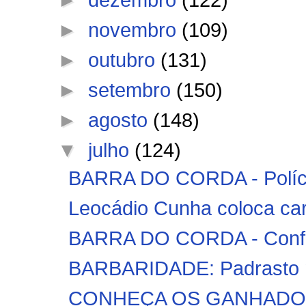
►
novembro
(109)
►
outubro
(131)
►
setembro
(150)
►
agosto
(148)
▼
julho
(124)
BARRA DO CORDA - Polícia
Leocádio Cunha coloca car
BARRA DO CORDA - Confira
BARBARIDADE: Padrasto ma
CONHEÇA OS GANHADORE