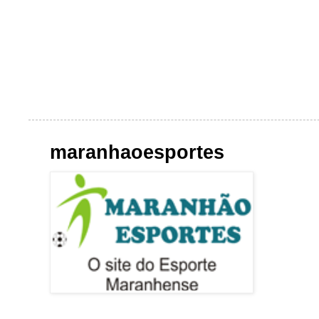
maranhaoesportes