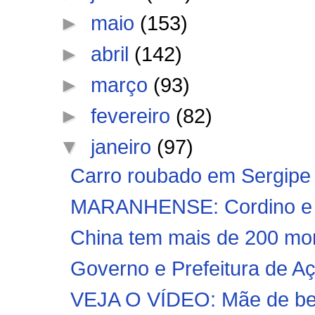
►
maio
(153)
►
abril
(142)
►
março
(93)
►
fevereiro
(82)
▼
janeiro
(97)
Carro roubado em Sergipe 
MARANHENSE: Cordino e Im
China tem mais de 200 mor
Governo e Prefeitura de Aça
VEJA O VÍDEO: Mãe de beb