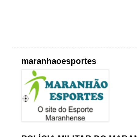
maranhaoesportes