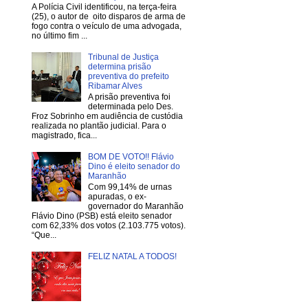
A Polícia Civil identificou, na terça-feira
(25), o autor de oito disparos de arma de
fogo contra o veículo de uma advogada,
no último fim ...
Tribunal de Justiça
determina prisão
preventiva do prefeito
Ribamar Alves
A prisão preventiva foi
determinada pelo Des.
Froz Sobrinho em audiência de custódia
realizada no plantão judicial. Para o
magistrado, fica...
BOM DE VOTO!! Flávio
Dino é eleito senador do
Maranhão
Com 99,14% de urnas
apuradas, o ex-
governador do Maranhão
Flávio Dino (PSB) está eleito senador
com 62,33% dos votos (2.103.775 votos).
“Que...
FELIZ NATAL A TODOS!