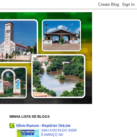
MINHA LISTA DE BLOGS
Sílvio Ramon - Repórter OnLine
SAIU A NOTA DO IDEB!
É AVANÇO NA