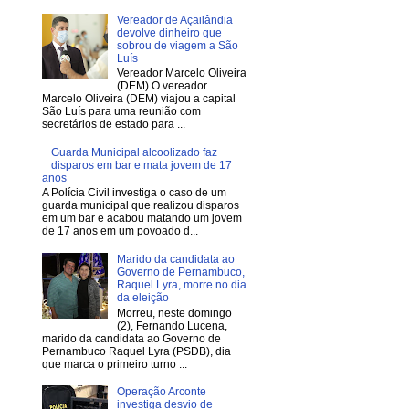
Vereador de Açailândia
devolve dinheiro que
sobrou de viagem a São
Luís
Vereador Marcelo Oliveira
(DEM) O vereador
Marcelo Oliveira (DEM) viajou a capital
São Luís para uma reunião com
secretários de estado para ...
Guarda Municipal alcoolizado faz
disparos em bar e mata jovem de 17
anos
A Polícia Civil investiga o caso de um
guarda municipal que realizou disparos
em um bar e acabou matando um jovem
de 17 anos em um povoado d...
Marido da candidata ao
Governo de Pernambuco,
Raquel Lyra, morre no dia
da eleição
Morreu, neste domingo
(2), Fernando Lucena,
marido da candidata ao Governo de
Pernambuco Raquel Lyra (PSDB), dia
que marca o primeiro turno ...
Operação Arconte
investiga desvio de