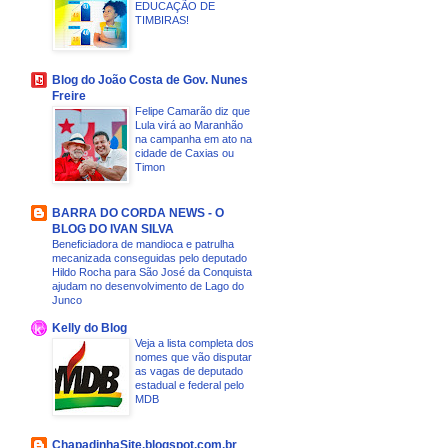
EDUCAÇÃO DE
TIMBIRAS!
Blog do João Costa de Gov. Nunes
Freire
Felipe Camarão diz que
Lula virá ao Maranhão
na campanha em ato na
cidade de Caxias ou
Timon
BARRA DO CORDA NEWS - O
BLOG DO IVAN SILVA
Beneficiadora de mandioca e patrulha
mecanizada conseguidas pelo deputado
Hildo Rocha para São José da Conquista
ajudam no desenvolvimento de Lago do
Junco
Kelly do Blog
Veja a lista completa dos
nomes que vão disputar
as vagas de deputado
estadual e federal pelo
MDB
ChapadinhaSite.blogspot.com.br