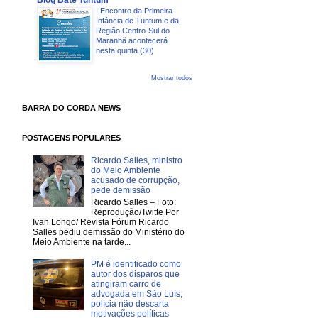
Blog Bate Tuntum
I Encontro da Primeira
Infância de Tuntum e da
Região Centro-Sul do
Maranhã acontecerá
nesta quinta (30)
Mostrar todos
BARRA DO CORDA NEWS
POSTAGENS POPULARES
Ricardo Salles, ministro
do Meio Ambiente
acusado de corrupção,
pede demissão
Ricardo Salles – Foto:
Reprodução/Twitte Por
Ivan Longo/ Revista Fórum Ricardo
Salles pediu demissão do Ministério do
Meio Ambiente na tarde...
PM é identificado como
autor dos disparos que
atingiram carro de
advogada em São Luís;
polícia não descarta
motivações políticas