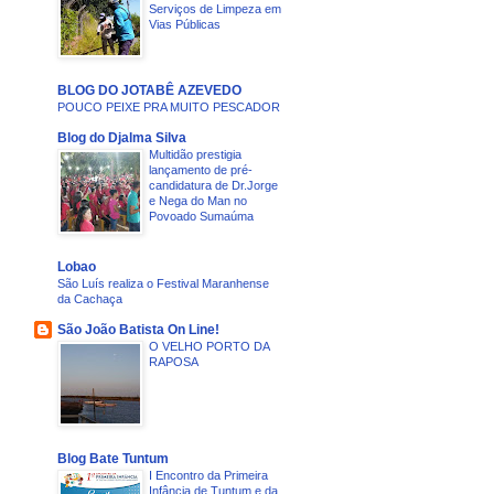
Serviços de Limpeza em
Vias Públicas
BLOG DO JOTABÊ AZEVEDO
POUCO PEIXE PRA MUITO PESCADOR
Blog do Djalma Silva
Multidão prestigia
lançamento de pré-
candidatura de Dr.Jorge
e Nega do Man no
Povoado Sumaúma
Lobao
São Luís realiza o Festival Maranhense
da Cachaça
São João Batista On Line!
O VELHO PORTO DA
RAPOSA
Blog Bate Tuntum
I Encontro da Primeira
Infância de Tuntum e da