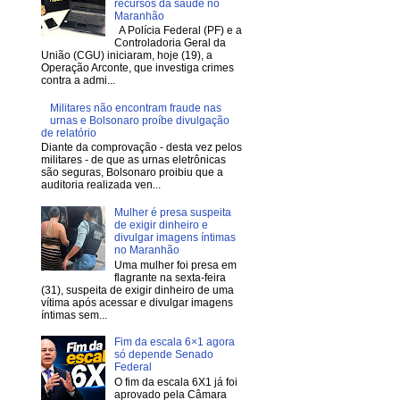
recursos da saúde no
Maranhão
A Polícia Federal (PF) e a
Controladoria Geral da
União (CGU) iniciaram, hoje (19), a
Operação Arconte, que investiga crimes
contra a admi...
Militares não encontram fraude nas
urnas e Bolsonaro proíbe divulgação
de relatório
Diante da comprovação - desta vez pelos
militares - de que as urnas eletrônicas
são seguras, Bolsonaro proibiu que a
auditoria realizada ven...
Mulher é presa suspeita
de exigir dinheiro e
divulgar imagens íntimas
no Maranhão
Uma mulher foi presa em
flagrante na sexta-feira
(31), suspeita de exigir dinheiro de uma
vítima após acessar e divulgar imagens
íntimas sem...
Fim da escala 6×1 agora
só depende Senado
Federal
O fim da escala 6X1 já foi
aprovado pela Câmara