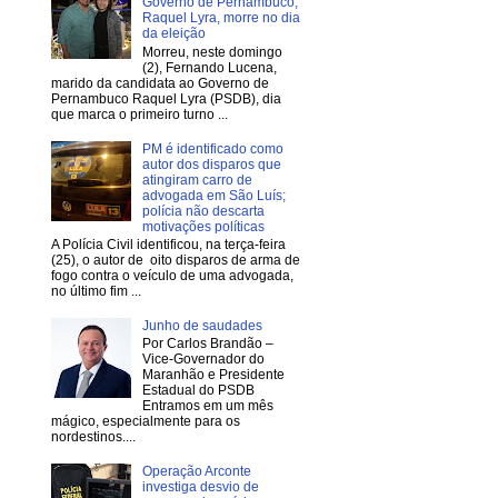
Governo de Pernambuco,
Raquel Lyra, morre no dia
da eleição
Morreu, neste domingo
(2), Fernando Lucena,
marido da candidata ao Governo de
Pernambuco Raquel Lyra (PSDB), dia
que marca o primeiro turno ...
PM é identificado como
autor dos disparos que
atingiram carro de
advogada em São Luís;
polícia não descarta
motivações políticas
A Polícia Civil identificou, na terça-feira
(25), o autor de oito disparos de arma de
fogo contra o veículo de uma advogada,
no último fim ...
Junho de saudades
Por Carlos Brandão –
Vice-Governador do
Maranhão e Presidente
Estadual do PSDB
Entramos em um mês
mágico, especialmente para os
nordestinos....
Operação Arconte
investiga desvio de