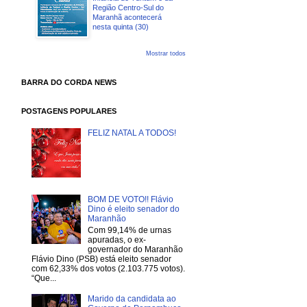
Região Centro-Sul do
Maranhã acontecerá
nesta quinta (30)
Mostrar todos
BARRA DO CORDA NEWS
POSTAGENS POPULARES
FELIZ NATAL A TODOS!
BOM DE VOTO!! Flávio
Dino é eleito senador do
Maranhão
Com 99,14% de urnas
apuradas, o ex-
governador do Maranhão
Flávio Dino (PSB) está eleito senador
com 62,33% dos votos (2.103.775 votos).
“Que...
Marido da candidata ao