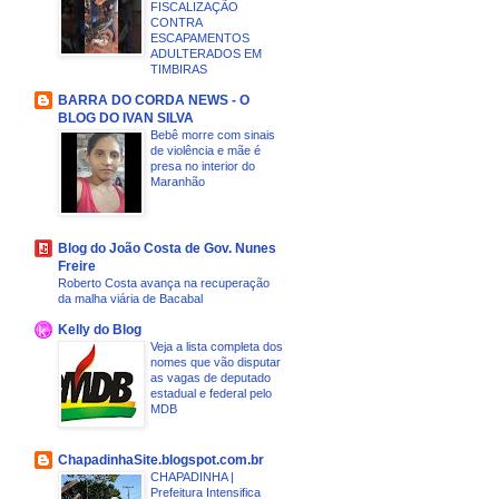
FISCALIZAÇÃO
CONTRA
ESCAPAMENTOS
ADULTERADOS EM
TIMBIRAS
BARRA DO CORDA NEWS - O
BLOG DO IVAN SILVA
Bebê morre com sinais
de violência e mãe é
presa no interior do
Maranhão
Blog do João Costa de Gov. Nunes
Freire
Roberto Costa avança na recuperação
da malha viária de Bacabal
Kelly do Blog
Veja a lista completa dos
nomes que vão disputar
as vagas de deputado
estadual e federal pelo
MDB
ChapadinhaSite.blogspot.com.br
CHAPADINHA |
Prefeitura Intensifica