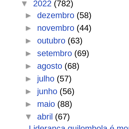
▼
2022
(782)
►
dezembro
(58)
►
novembro
(44)
►
outubro
(63)
►
setembro
(69)
►
agosto
(68)
►
julho
(57)
►
junho
(56)
►
maio
(88)
▼
abril
(67)
Liderança quilombola é mor