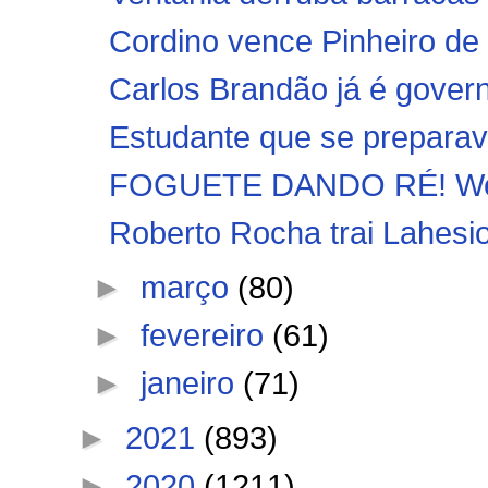
Cordino vence Pinheiro de v
Carlos Brandão já é gove
Estudante que se preparav
FOGUETE DANDO RÉ! Weve
Roberto Rocha trai Lahesi
►
março
(80)
►
fevereiro
(61)
►
janeiro
(71)
►
2021
(893)
►
2020
(1211)