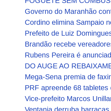
FOGUETE SEM COMBUSTÍVE
Governo do Maranhão conte
Cordino elimina Sampaio nos
Prefeito de Luiz Domingues
Brandão recebe vereadores
Rubens Pereira é anunciad
DO AUGE AO REBAIXAMENTO
Mega-Sena premia de faxine
PRF apreende 68 tabletes d
Vice-prefeito Marcos Unillar
Ventania derruba barracas e