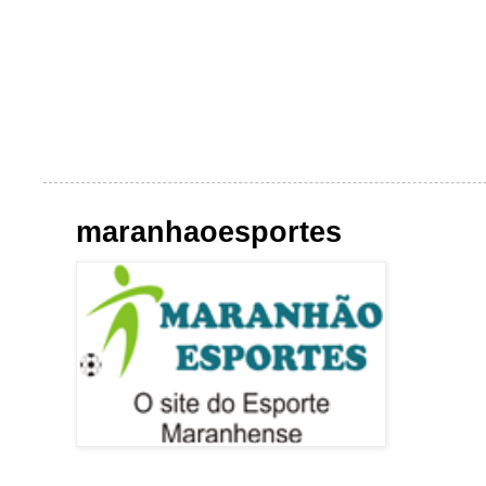
maranhaoesportes