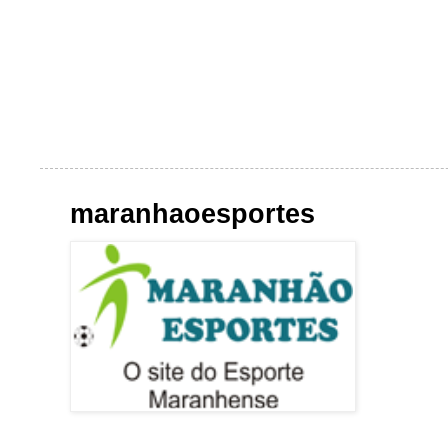
maranhaoesportes