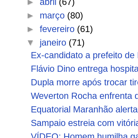
►
abril
(67)
►
março
(80)
►
fevereiro
(61)
▼
janeiro
(71)
Ex-candidato a prefeito de 
Flávio Dino entrega hospita
Dupla morre após trocar ti
Weverton Rocha enfrenta di
Equatorial Maranhão alerta 
Sampaio estreia com vitór
VÍDEO: Homem humilha garis: