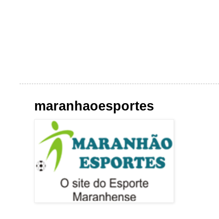
maranhaoesportes