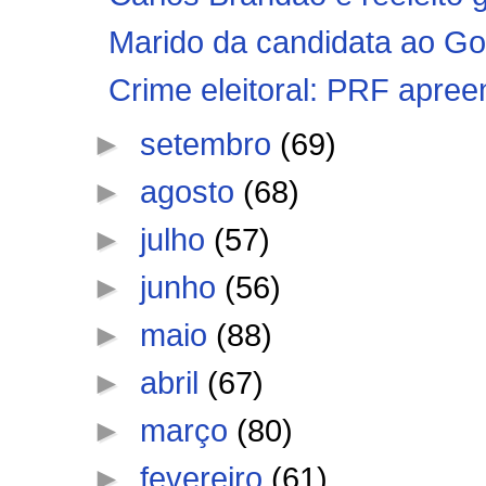
Marido da candidata ao G
Crime eleitoral: PRF apree
►
setembro
(69)
►
agosto
(68)
►
julho
(57)
►
junho
(56)
►
maio
(88)
►
abril
(67)
►
março
(80)
►
fevereiro
(61)