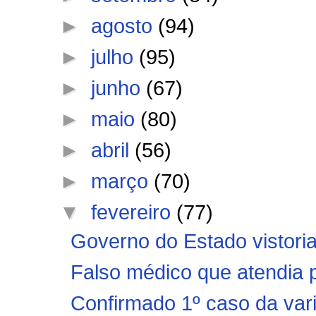
►
agosto
(94)
►
julho
(95)
►
junho
(67)
►
maio
(80)
►
abril
(56)
►
março
(70)
▼
fevereiro
(77)
Governo do Estado vistori
Falso médico que atendia p
Confirmado 1º caso da vari