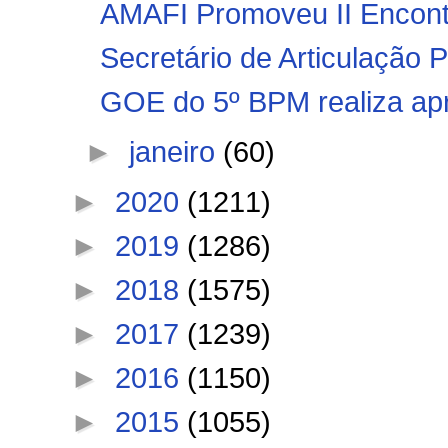
AMAFI Promoveu II Encon
Secretário de Articulação Po
GOE do 5º BPM realiza apre
►
janeiro
(60)
►
2020
(1211)
►
2019
(1286)
►
2018
(1575)
►
2017
(1239)
►
2016
(1150)
►
2015
(1055)