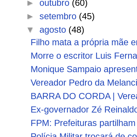
►
outubro
(60)
►
setembro
(45)
▼
agosto
(48)
Filho mata a própria mãe 
Morre o escritor Luis Fern
Monique Sampaio apresenta
Vereador Pedro da Melanci
BARRA DO CORDA | Veread
Ex-governador Zé Reinaldo 
FPM: Prefeituras partilham 
Polícia Militar trocará de 