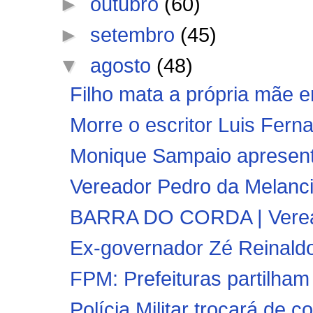
►
outubro
(60)
►
setembro
(45)
▼
agosto
(48)
Filho mata a própria mãe 
Morre o escritor Luis Fern
Monique Sampaio apresenta
Vereador Pedro da Melanci
BARRA DO CORDA | Veread
Ex-governador Zé Reinaldo 
FPM: Prefeituras partilham 
Polícia Militar trocará de 