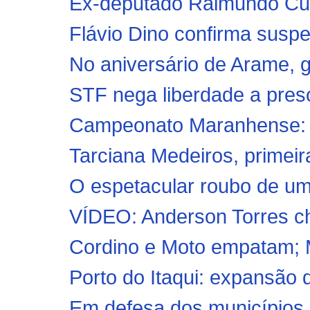
Ex-deputado Raimundo Cutr
Flávio Dino confirma suspei
No aniversário de Arame, g
STF nega liberdade a preso
Campeonato Maranhense: Co
Tarciana Medeiros, primeira
O espetacular roubo de um 
VÍDEO: Anderson Torres che
Cordino e Moto empatam; M
Porto do Itaqui: expansão d
Em defesa dos municípios,