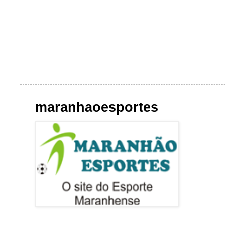
maranhaoesportes