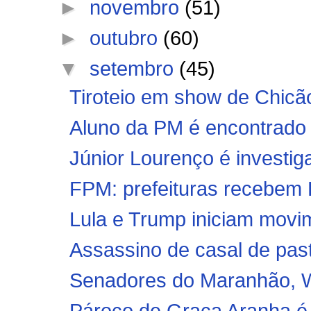
►
novembro
(51)
►
outubro
(60)
▼
setembro
(45)
Tiroteio em show de Chicão
Aluno da PM é encontrado 
Júnior Lourenço é investi
FPM: prefeituras recebem R$
Lula e Trump iniciam movim
Assassino de casal de past
Senadores do Maranhão, We
Pároco de Graça Aranha é 