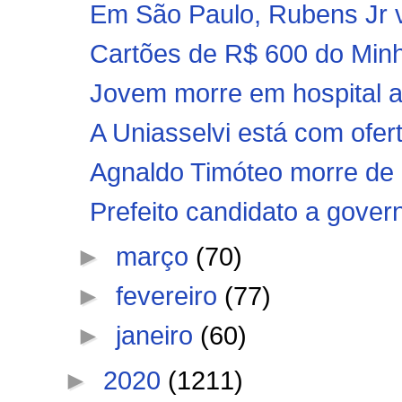
Em São Paulo, Rubens Jr vis
Cartões de R$ 600 do Minh
Jovem morre em hospital a
A Uniasselvi está com ofert
Agnaldo Timóteo morre de 
Prefeito candidato a gove
►
março
(70)
►
fevereiro
(77)
►
janeiro
(60)
►
2020
(1211)