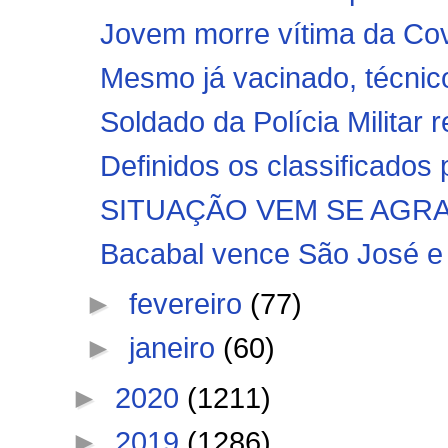
Jovem morre vítima da Covi
Mesmo já vacinado, técni
Soldado da Polícia Militar r
Definidos os classificados p
SITUAÇÃO VEM SE AGRAVA
Bacabal vence São José e 
►
fevereiro
(77)
►
janeiro
(60)
►
2020
(1211)
►
2019
(1286)