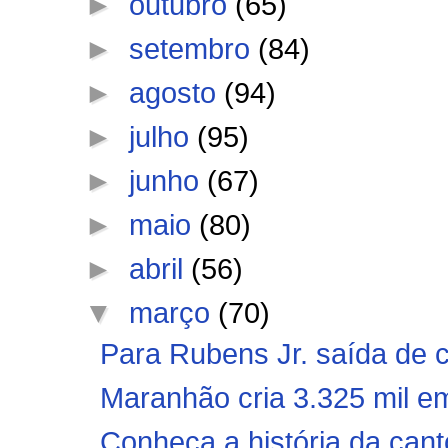
►
outubro
(65)
►
setembro
(84)
►
agosto
(94)
►
julho
(95)
►
junho
(67)
►
maio
(80)
►
abril
(56)
▼
março
(70)
Para Rubens Jr. saída de 
Maranhão cria 3.325 mil em
Conheça a história da cant