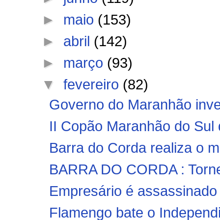
►
maio
(153)
►
abril
(142)
►
março
(93)
▼
fevereiro
(82)
Governo do Maranhão inves
II Copão Maranhão do Sul d
Barra do Corda realiza o ma
BARRA DO CORDA : Torneio
Empresário é assassinado a
Flamengo bate o Independie