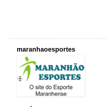
maranhaoesportes