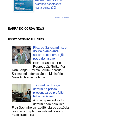
Região Centro-Sul do
Maranhã acontecerá
nesta quinta (30)
Mostrar todos
BARRA DO CORDA NEWS
POSTAGENS POPULARES
Ricardo Salles, ministro
do Meio Ambiente
acusado de corrupção,
pede demissão
Ricardo Salles – Foto:
Reprodução/Twitte Por
Ivan Longo/ Revista Fórum Ricardo
Salles pediu demissão do Ministério do
Meio Ambiente na tarde...
Tribunal de Justiça
determina prisão
preventiva do prefeito
Ribamar Alves
A prisão preventiva foi
determinada pelo Des.
Froz Sobrinho em audiência de custódia
realizada no plantão judicial. Para o
magistrado, fica...