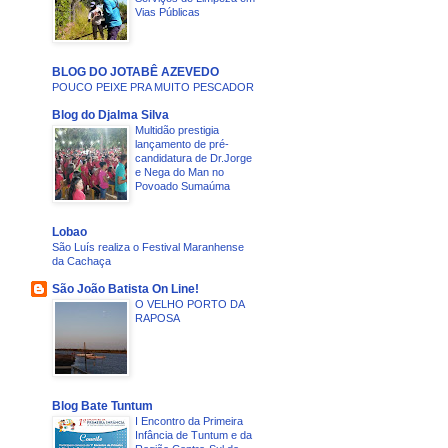
Vias Públicas
BLOG DO JOTABÊ AZEVEDO
POUCO PEIXE PRA MUITO PESCADOR
Blog do Djalma Silva
Multidão prestigia
lançamento de pré-
candidatura de Dr.Jorge
e Nega do Man no
Povoado Sumaúma
Lobao
São Luís realiza o Festival Maranhense
da Cachaça
São João Batista On Line!
O VELHO PORTO DA
RAPOSA
Blog Bate Tuntum
I Encontro da Primeira
Infância de Tuntum e da