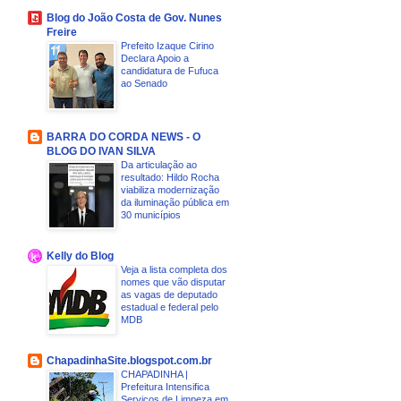
Blog do João Costa de Gov. Nunes
Freire
Prefeito Izaque Cirino
Declara Apoio a
candidatura de Fufuca
ao Senado
BARRA DO CORDA NEWS - O
BLOG DO IVAN SILVA
Da articulação ao
resultado: Hildo Rocha
viabiliza modernização
da iluminação pública em
30 municípios
Kelly do Blog
Veja a lista completa dos
nomes que vão disputar
as vagas de deputado
estadual e federal pelo
MDB
ChapadinhaSite.blogspot.com.br
CHAPADINHA |
Prefeitura Intensifica
Serviços de Limpeza em