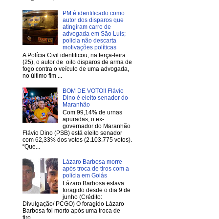
PM é identificado como
autor dos disparos que
atingiram carro de
advogada em São Luís;
polícia não descarta
motivações políticas
A Polícia Civil identificou, na terça-feira
(25), o autor de oito disparos de arma de
fogo contra o veículo de uma advogada,
no último fim ...
BOM DE VOTO!! Flávio
Dino é eleito senador do
Maranhão
Com 99,14% de urnas
apuradas, o ex-
governador do Maranhão
Flávio Dino (PSB) está eleito senador
com 62,33% dos votos (2.103.775 votos).
“Que...
Lázaro Barbosa morre
após troca de tiros com a
polícia em Goiás
Lázaro Barbosa estava
foragido desde o dia 9 de
junho (Crédito:
Divulgação/ PCGO) O foragido Lázaro
Barbosa foi morto após uma troca de
tiro...