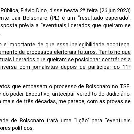
ública, Flávio Dino, disse nesta 2ª feira (26.jun.2023)
dente Jair Bolsonaro (PL) é um “resultado esperado”.
posta prévia a “eventuais liderados que queiram se
.
o e importante de que essa inelegibilidade aconteça.
amento de processos eleitorais futuros. Tanto no que
ntuais liderados que queiram se posicionar contrários a
nversa com jornalistas depois de participar do 11º
 fatos que embasam o processo de Bolsonaro no TSE.
o poder Executivo, antecipar veredito do Judiciário.
há mais de três décadas, me parece, com as provas se
idade de Bolsonaro trará uma “lição” para “eventuais
res políticos.