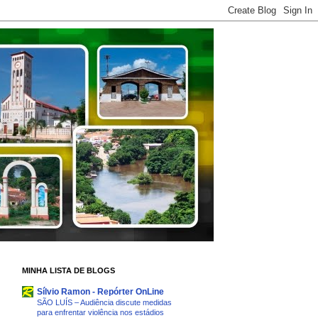
MINHA LISTA DE BLOGS
Sílvio Ramon - Repórter OnLine
SÃO LUÍS – Audiência discute medidas
para enfrentar violência nos estádios