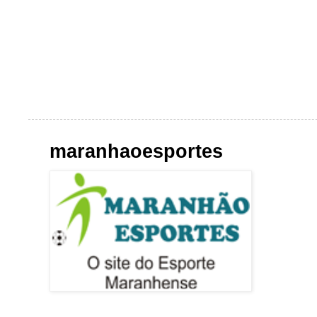
maranhaoesportes