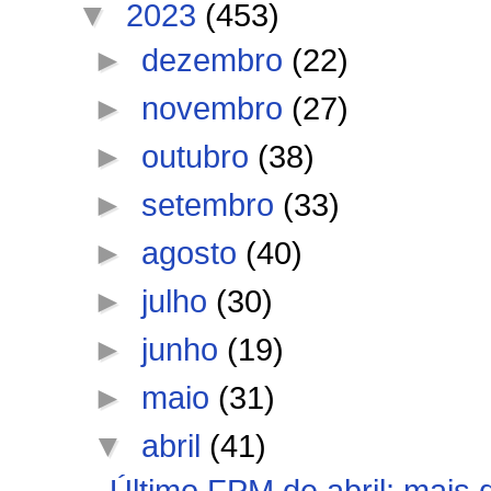
▼
2023
(453)
►
dezembro
(22)
►
novembro
(27)
►
outubro
(38)
►
setembro
(33)
►
agosto
(40)
►
julho
(30)
►
junho
(19)
►
maio
(31)
▼
abril
(41)
Último FPM de abril: mais d