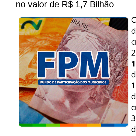
no valor de R$ 1,7 Bilhão
O
d
c
2
1
d
1
c
d