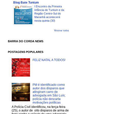
Blog Bate Tuntum
I Encontro da Primeira
Infância de Tuntum e da
Região Centro-Sul do
Maranhã acontecerá
nesta quinta (30)
Mostrar todos
BARRA DO CORDA NEWS
POSTAGENS POPULARES
FELIZ NATAL A TODOS!
PM é identificado como
autor dos disparos que
atingiram carro de
advogada em São Luís;
polícia não descarta
motivações políticas
A Polícia Civil identificou, na terça-feira
(25), o autor de oito disparos de arma de
fogo contra o veículo de uma advogada,