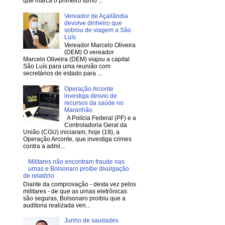
que marca o primeiro turno ...
Vereador de Açailândia
devolve dinheiro que
sobrou de viagem a São
Luís
Vereador Marcelo Oliveira
(DEM) O vereador
Marcelo Oliveira (DEM) viajou a capital
São Luís para uma reunião com
secretários de estado para ...
Operação Arconte
investiga desvio de
recursos da saúde no
Maranhão
A Polícia Federal (PF) e a
Controladoria Geral da
União (CGU) iniciaram, hoje (19), a
Operação Arconte, que investiga crimes
contra a admi...
Militares não encontram fraude nas
urnas e Bolsonaro proíbe divulgação
de relatório
Diante da comprovação - desta vez pelos
militares - de que as urnas eletrônicas
são seguras, Bolsonaro proibiu que a
auditoria realizada ven...
Junho de saudades