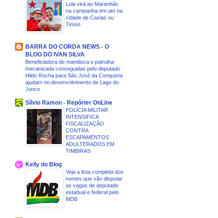
Lula virá ao Maranhão
na campanha em ato na
cidade de Caxias ou
Timon
BARRA DO CORDA NEWS - O
BLOG DO IVAN SILVA
Beneficiadora de mandioca e patrulha
mecanizada conseguidas pelo deputado
Hildo Rocha para São José da Conquista
ajudam no desenvolvimento de Lago do
Junco
Sílvio Ramon - Repórter OnLine
POLÍCIA MILITAR
INTENSIFICA
FISCALIZAÇÃO
CONTRA
ESCAPAMENTOS
ADULTERADOS EM
TIMBIRAS
Kelly do Blog
Veja a lista completa dos
nomes que vão disputar
as vagas de deputado
estadual e federal pelo
MDB