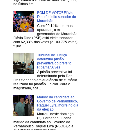
no último fim ...
BOM DE VOTO!! Flávio
Dino é eleito senador do
Maranhão
Com 99,14% de urnas
apuradas, o ex-
governador do Maranhão
Flávio Dino (PSB) está eleito senador
com 62,33% dos votos (2.103.775 votos).
“Que...
Tribunal de Justiça
determina prisão
preventiva do prefeito
Ribamar Alves
A prisão preventiva foi
determinada pelo Des.
Froz Sobrinho em audiência de custódia
realizada no plantão judicial. Para o
magistrado, fica...
Marido da candidata ao
Governo de Pernambuco,
Raquel Lyra, morre no dia
da eleição
Morreu, neste domingo
(2), Fernando Lucena,
marido da candidata ao Governo de
Pernambuco Raquel Lyra (PSDB), dia