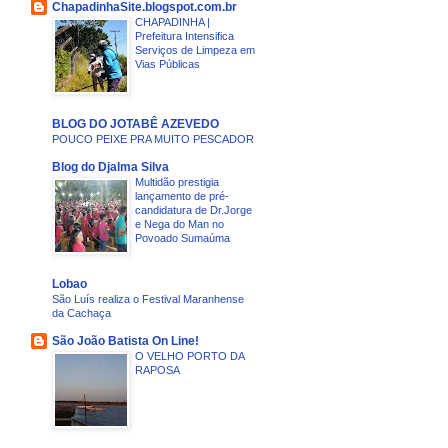
ChapadinhaSite.blogspot.com.br
CHAPADINHA |
Prefeitura Intensifica
Serviços de Limpeza em
Vias Públicas
BLOG DO JOTABÊ AZEVEDO
POUCO PEIXE PRA MUITO PESCADOR
Blog do Djalma Silva
Multidão prestigia
lançamento de pré-
candidatura de Dr.Jorge
e Nega do Man no
Povoado Sumaúma
Lobao
São Luís realiza o Festival Maranhense
da Cachaça
São João Batista On Line!
O VELHO PORTO DA
RAPOSA