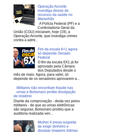
Operação Arconte
investiga desvio de
recursos da saúde no
Maranhão
A Polícia Federal (PF) e a
Controladoria Geral da
União (CGU) iniciaram, hoje (19), a
Operação Arconte, que investiga crimes
contra a admi...
Fim da escala 6×1 agora
só depende Senado
Federal
O fim da escala 6X1 já foi
aprovado pela Câmara
dos Deputados desde o
mês de maio. Agora, para valer, só
depende de os senadores aprovarem a...
Militares não encontram fraude nas
urnas e Bolsonaro proíbe divulgação
de relatório
Diante da comprovação - desta vez pelos
militares - de que as urnas eletrônicas
são seguras, Bolsonaro proibiu que a
auditoria realizada ven...
Mulher é presa suspeita
de exigir dinheiro e
divulgar imagens íntimas