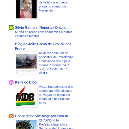
de violência e mãe é
presa no interior do
Maranhão
Sílvio Ramon - Repórter OnLine
MPMA se reúne com academias e outros
estabelecimentos
Blog do João Costa de Gov. Nunes
Freire
Acidente com van de
pacientes de Petrolândia
e caminhão deixa pelo
menos 7 mortos na PE-
360, no Sertão de PE;
VÍDEO
Kelly do Blog
Veja a lista completa dos
nomes que vão disputar
as vagas de deputado
estadual e federal pelo
MDB
ChapadinhaSite.blogspot.com.br
CHAPADINHA |
Prefeitura Intensifica
Serviços de Limpeza em