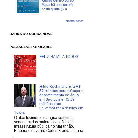
Região Centro-Sul do
Maranhã acontecerá
nesta quinta (30)
Mostrar todos
BARRA DO CORDA NEWS
POSTAGENS POPULARES
FELIZ NATAL A TODOS!
Hildo Rocha anuncia R$
57 milhões para reforçar o
abastecimento de água
em São Luís e R$ 19
milhões para
universalizar o serviço em
Tutóia
O abastecimento de água continua
sendo um dos maiores desafios da
infraestrutura pública no Maranhão.
Embora o governo Carlos Brandão tenha
...