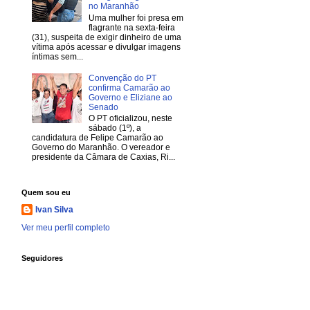
no Maranhão
Uma mulher foi presa em
flagrante na sexta-feira
(31), suspeita de exigir dinheiro de uma
vítima após acessar e divulgar imagens
íntimas sem...
Convenção do PT
confirma Camarão ao
Governo e Eliziane ao
Senado
O PT oficializou, neste
sábado (1º), a
candidatura de Felipe Camarão ao
Governo do Maranhão. O vereador e
presidente da Câmara de Caxias, Ri...
Quem sou eu
Ivan Silva
Ver meu perfil completo
Seguidores