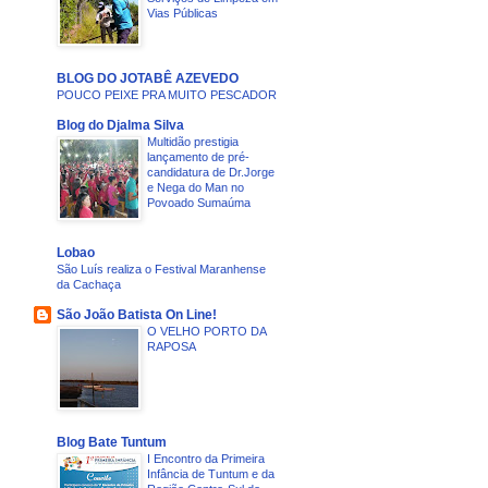
Vias Públicas
BLOG DO JOTABÊ AZEVEDO
POUCO PEIXE PRA MUITO PESCADOR
Blog do Djalma Silva
Multidão prestigia
lançamento de pré-
candidatura de Dr.Jorge
e Nega do Man no
Povoado Sumaúma
Lobao
São Luís realiza o Festival Maranhense
da Cachaça
São João Batista On Line!
O VELHO PORTO DA
RAPOSA
Blog Bate Tuntum
I Encontro da Primeira
Infância de Tuntum e da