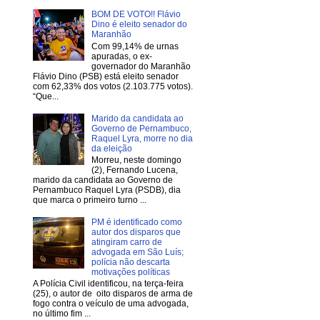
BOM DE VOTO!! Flávio
Dino é eleito senador do
Maranhão
Com 99,14% de urnas
apuradas, o ex-
governador do Maranhão
Flávio Dino (PSB) está eleito senador
com 62,33% dos votos (2.103.775 votos).
“Que...
Marido da candidata ao
Governo de Pernambuco,
Raquel Lyra, morre no dia
da eleição
Morreu, neste domingo
(2), Fernando Lucena,
marido da candidata ao Governo de
Pernambuco Raquel Lyra (PSDB), dia
que marca o primeiro turno ...
PM é identificado como
autor dos disparos que
atingiram carro de
advogada em São Luís;
polícia não descarta
motivações políticas
A Polícia Civil identificou, na terça-feira
(25), o autor de oito disparos de arma de
fogo contra o veículo de uma advogada,
no último fim ...